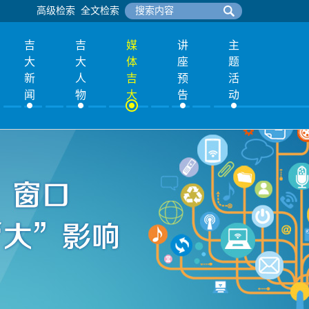
高级检索
全文检索
吉
吉
媒
讲
主
大
大
体
座
题
新
人
吉
预
活
闻
物
大
告
动