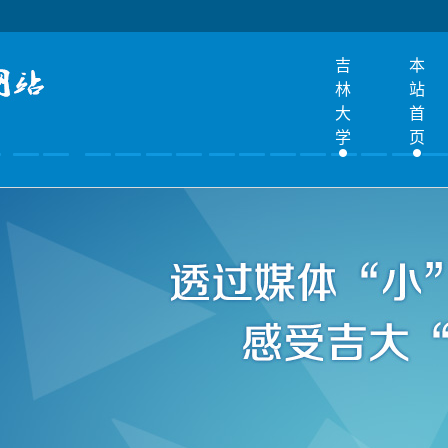
吉
本
林
站
大
首
学
页