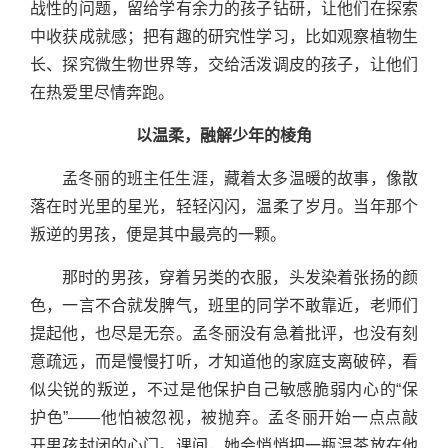
战性的问题，留给学有余力的孩子钻研，让他们在探索
中收获成就感；把有趣的研究性学习，比如观察植物生
长、探究微生物世界等，交给活泼调皮的孩子，让他们
在热爱里尽情奔跑。
以温柔，融解少年的棱角
孟冬丽的班主任生涯，藏着太多温暖的故事，像散
落在时光里的星光，轻轻闪闪，温柔了岁月。当年那个
叛逆的男孩，便是其中最亮的一颗。
那时的男孩，穿着另类的衣服，头发染着张扬的颜
色，一言不合就发脾气，班里的同学不敢靠近，老师们
提起他，也尽是无奈。孟冬丽没有急着批评，也没有刻
意疏远，而是慢慢打听，才知道他的家庭支离破碎，看
似尖锐的叛逆，不过是他保护自己敏感脆弱内心的“保
护色”——他怕被忽视，被抛弃。孟冬丽开始一点点敲
开男孩封闭的心门。课间，她会悄悄把一瓶温茶放在他