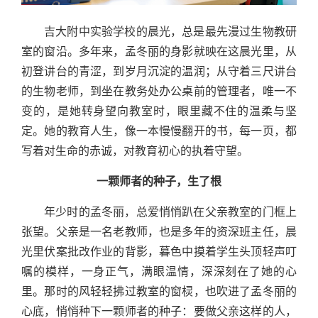
吉大附中实验学校的晨光，总是最先漫过生物教研
室的窗沿。多年来，孟冬丽的身影就映在这晨光里，从
初登讲台的青涩，到岁月沉淀的温润；从守着三尺讲台
的生物老师，到坐在教务处办公桌前的管理者，唯一不
变的，是她转身望向教室时，眼里藏不住的温柔与坚
定。她的教育人生，像一本慢慢翻开的书，每一页，都
写着对生命的赤诚，对教育初心的执着守望。
一颗师者的种子，生了根
年少时的孟冬丽，总爱悄悄趴在父亲教室的门框上
张望。父亲是一名老教师，也是多年的资深班主任，晨
光里伏案批改作业的背影，暮色中摸着学生头顶轻声叮
嘱的模样，一身正气，满眼温情，深深刻在了她的心
里。那时的风轻轻拂过教室的窗棂，也吹进了孟冬丽的
心底，悄悄种下一颗师者的种子：要做父亲这样的人，