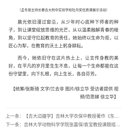
（孟冬丽主持长春吉大附中实验学校牡丹奖优质课展示活动）
晨光依旧漫过窗沿，从少年时心底种下师者的种
子，到让课堂绽放思维的光芒，从以温柔融解青春的棱
角，到以坚守扛起教育的责任，她始终以生命为炬，以
匠心为犁，在教育的沃土上躬身耕耘。
而今，她依旧守在这片热土上，让言传身教的美
好，在平凡的岁月里生生不息，让每一个生命都能在这
份守望里，向下扎根，向上生长，各自芬芳。
【统筹/张斯琦 文字/兰去非 图片/徐立华 受访者提供 视
频/范思娣 徐立华】
上一条：
【吉大边疆学】吉林大学衣保中教授著作《东北沿边地区开发开放战略研究》
下一条：
吉林大学动物科学学院张嘉保/袁宝教授课题组联合揭示青蒿琥酯通过促进NEDD4L介导的TXNIP泛素化降解改善肝损伤新机制