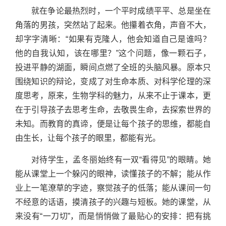
就在争论最热烈时，一个平时成绩平平、总是坐在
角落的男孩，突然站了起来。他攥着衣角，声音不大，
却字字清晰：“如果有克隆人，他会知道自己是谁吗？
他的自我认知，该在哪里？”这个问题，像一颗石子，
投进平静的湖面，瞬间点燃了全班的头脑风暴。原本只
围绕知识的辩论，变成了对生命本质、对科学伦理的深
度思考，原来，生物学科的魅力，从来不止于课本，更
在于引导孩子去思考生命，去敬畏生命，去探索世界的
未知。而教育的真谛，便是让每个孩子的思维，都能自
由生长，让每个孩子的眼里，都能有光。
对待学生，孟冬丽始终有一双“看得见”的眼睛。她
能从课堂上一个躲闪的眼神，读懂孩子的不解；能从作
业上一笔潦草的字迹，察觉孩子的低落；能从课间一句
不经意的话语，摸清孩子的兴趣与短板。她的课堂，从
来没有“一刀切”，而是悄悄做了最贴心的安排：把有挑