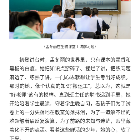
（孟冬丽在生物课堂上讲解习题）
初登讲台时，孟冬丽的世界里，只有课本的墨香和
黑板的白痕。她把知识点掰碎了、揉烂了讲，把练习题
磨透了、练熟了讲，一门心思就想让学生考出好成绩。
那时的她，像个认真的知识“搬运工”，总以为，这就是
“好老师”该有的模样。直到班主任的聘书递到手里，她
开始陪着学生晨读，守着学生晚自习，看孩子们为了试
卷上的一分失落地在教室角落抹泪，为了一道解不出的
难题皱着眉反复演算，为了前路的未知与迷茫，眼里藏
着化不开的忐忑。看着这些鲜活的少年，她的心，软了
下来。