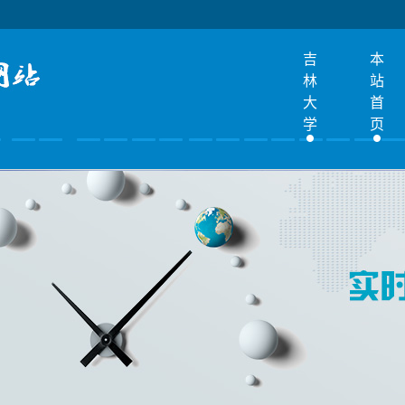
吉
本
林
站
大
首
学
页