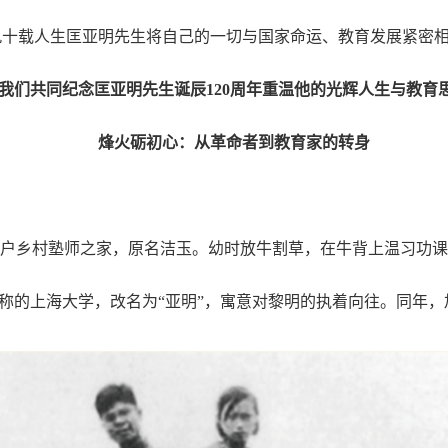
九十载人生匡亚明先生将自己的一切与国家命运、教育发展紧密
我们共同纪念匡亚明先生诞辰120周年重温他的光辉人生与教育
烽火砺初心：从革命者到教育家的转身
阳一户乡村塾师之家，原名洁玉。幼时放牛割草，在牛背上温习功
”著称的上海大学，改名为“亚明”，寓意对黎明的执着向往。同年