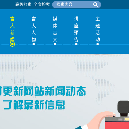
高级检索
全文检索
吉
吉
媒
讲
主
大
大
体
座
题
新
人
吉
预
活
闻
物
大
告
动