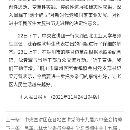
创性思想、变革性实践、突破性进展和标志性成果，深
入阐释了“两个确立”对新时代党和国家事业发展、对推
进中华民族伟大复兴历史进程的决定性意义。
22日下午，中央宣讲团一行来到西北工业大学与师
生座谈，沈春耀就师生代表提出的问题进行了详细的解
答。23日上午，在铜川市的陕甘边革命根据地照金纪念
馆，沈春耀与当地干部群众交流互动。“听了宣讲，我
们干劲倍增。”铜川市耀州区照金镇照金村党支部书记
梁万营表示，今后要进一步把乡亲们的事情办好，让老
区人民生活越来越好。
《 人民日报 》（2021年11月24日04版）
上一条：
中央宣讲团在各地宣讲党的十九届六中全会精神
下一条：
民革吉林大学委员会举办学习贯彻中共十九届六中全会精神座谈会