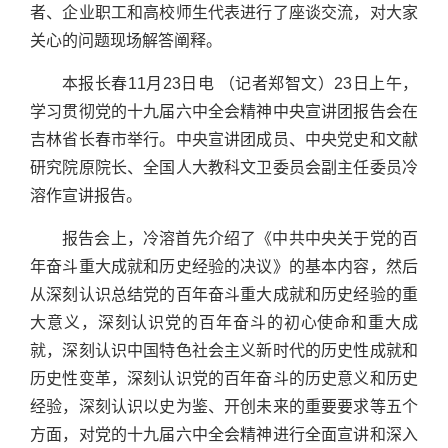
者、企业职工和高校师生代表进行了座谈交流，对大家
关心的问题现场解答阐释。
本报长春11月23日电 （记者郑智文）23日上午，
学习贯彻党的十九届六中全会精神中央宣讲团报告会在
吉林省长春市举行。中央宣讲团成员、中央党史和文献
研究院原院长、全国人大教科文卫委员会副主任委员冷
溶作宣讲报告。
报告会上，冷溶首先介绍了《中共中央关于党的百
年奋斗重大成就和历史经验的决议》的基本内容，然后
从深刻认识总结党的百年奋斗重大成就和历史经验的重
大意义，深刻认识党的百年奋斗的初心使命和重大成
就，深刻认识中国特色社会主义新时代的历史性成就和
历史性变革，深刻认识党的百年奋斗的历史意义和历史
经验，深刻认识以史为鉴、开创未来的重要要求等五个
方面，对党的十九届六中全会精神进行全面宣讲和深入