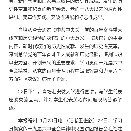
署，新时代党和国家事业取得的历史性成就、发生的历
史性变革和积累的新鲜经验，党的十八大以来的原创性
思想、变革性实践、突破性进展和标志性成果。
肖培从全会通过《中共中央关于党的百年奋斗重大
成就和历史经验的决议》的重大意义，《决议》的主要
内容，新时代取得的历史性成就、发生的历史性变革，
深刻总结党的百年奋斗重大成就和历史经验，深刻认识
以史为鉴、开创未来的重要要求，学习贯彻十九届六中
全会精神、从党的百年奋斗历程中汲取智慧和力量六个
方面对《决议》进行了解读。
22日下午，肖培赴安徽大学进行宣讲，与学生代表
座谈交流互动，并对学生代表关心的问题现场答疑解
惑。
本报福州11月23日电 （记者王崟欣）22日，学习
贯彻党的十九届六中全会精神中央宣讲团报告会在福建