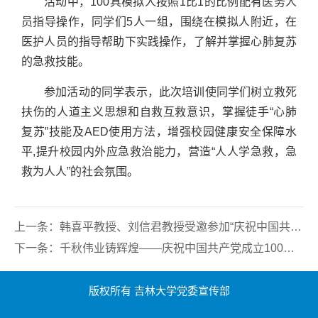
活动中，100具模拟人按照1比1的比例配有医务人
员指导操作，同学们5人一组，围绕在模拟人附近，在
医护人员的指导帮助下实践操作，了解并掌握心肺复苏
的急救技能。
参加活动的同学表示，此次培训使同学们树立救死
扶伤的人道主义思想和自救互救意识，掌握徒手“心肺
复苏”技能及AED使用方法，增强校园健康安全保障水
平,提升校园内外应急救治能力，营造“人人学急救，急
救为人人”的社会氛围。
上一条：
韩喜平教授、刘信君教授受邀参加“庆祝中国共产党成立100周年理论研讨会”
下一条：
千秋伟业铸辉煌——庆祝中国共产党成立100周年音乐党史教育课
版权所有 吉林大学党委宣传部