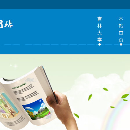
吉
本
林
站
大
首
学
页