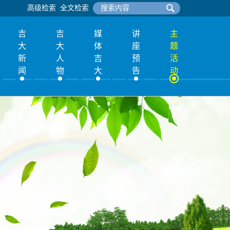
高级检索
全文检索
吉
吉
媒
讲
主
大
大
体
座
题
新
人
吉
预
活
闻
物
大
告
动