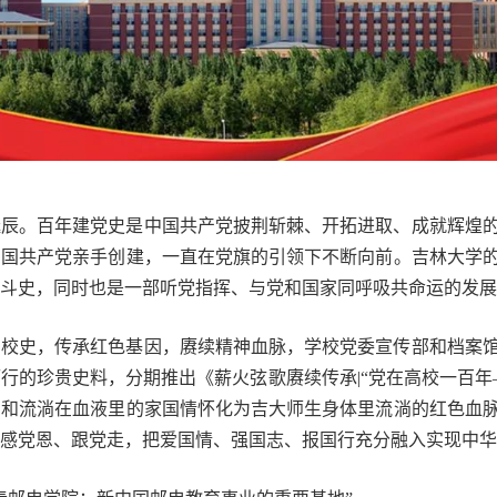
辰。百年建党史是中国共产党披荆斩棘、开拓进取、成就辉煌的
中国共产党亲手创建，一直在党旗的引领下不断向前。吉林大学
斗史，同时也是一部听党指挥、与党和国家同呼吸共命运的发展
和校史，传承红色基因，赓续精神血脉，学校党委宣传部和档案
行的珍贵史料，分期推出《薪火弦歌赓续传承|“党在高校一百年
月和流淌在血液里的家国情怀化为吉大师生身体里流淌的红色血
感党恩、跟党走，把爱国情、强国志、报国行充分融入实现中华