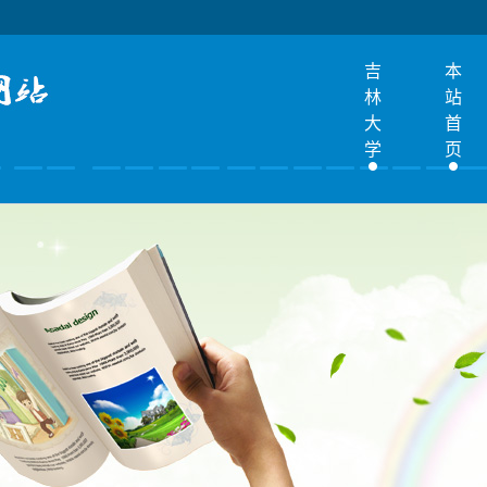
吉
本
林
站
大
首
学
页