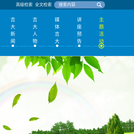
高级检索
全文检索
吉
吉
媒
讲
主
大
大
体
座
题
新
人
吉
预
活
闻
物
大
告
动