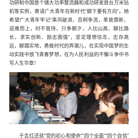
功研制中国首个锗大功率整流器和成功研发首台万米钻
机等实例，寄语广大青年在新时代“脚下要有方向”。她
希望广大青年牢记“乘风破浪、百舸争流，革故鼎新、
迎难而上，时不我待、只争朝夕，人比山高、脚比路
长，求实创新、励志图强”，坚定理想信念，志存高
远，脚踏实地，勇做时代的弄潮儿，在实现中国梦的生
动实践中放飞青春梦想，在为人民利益的不懈斗争中书
写人生华章！
于吉红还就“党的初心和使命”“四个全面”“四个自信”