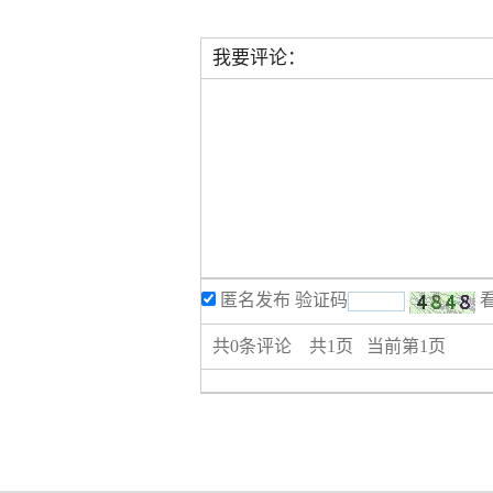
我要评论：
匿名发布
验证码
共
0
条评论 共
1
页 当前第
1
页