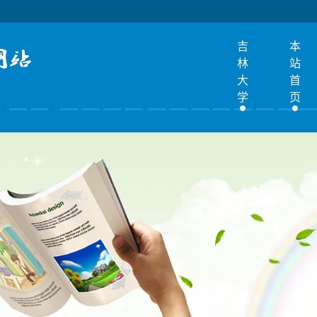
吉
本
林
站
大
首
学
页