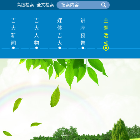
高级检索
全文检索
吉
吉
媒
讲
主
大
大
体
座
题
新
人
吉
预
活
闻
物
大
告
动