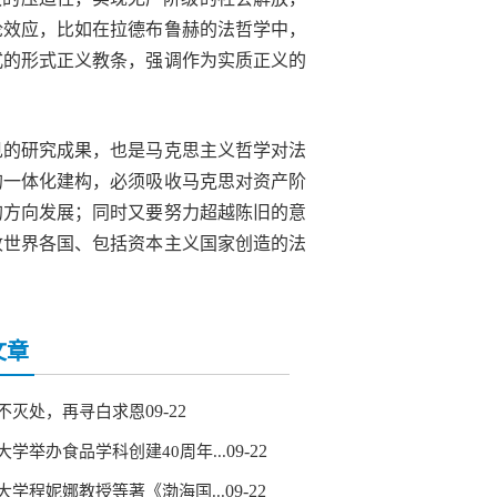
论效应，比如在拉德布鲁赫的法哲学中，
式的形式正义教条，强调作为实质正义的
见的研究成果，也是马克思主义哲学对法
的一体化建构，必须吸收马克思对资产阶
的方向发展；同时又要努力超越陈旧的意
收世界各国、包括资本主义国家创造的法
文章
09-22
不灭处，再寻白求恩
09-22
大学举办食品学科创建40周年...
09-22
大学程妮娜教授等著《渤海国...