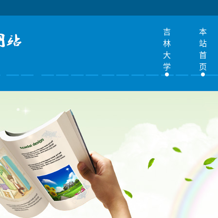
吉
本
林
站
大
首
学
页