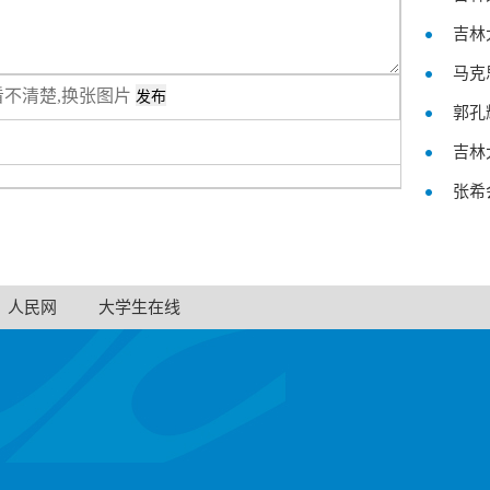
吉林
马克
看不清楚,换张图片
郭孔
吉林
张希
人民网
大学生在线