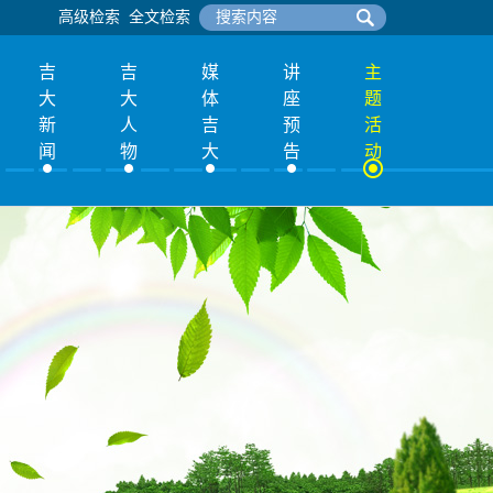
高级检索
全文检索
吉
吉
媒
讲
主
大
大
体
座
题
新
人
吉
预
活
闻
物
大
告
动