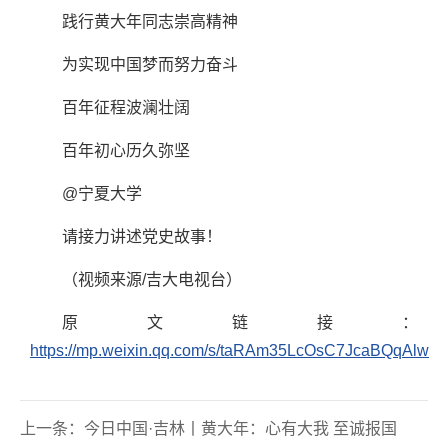
践行黄大年同志崇高精神
为实现中国梦而努力奋斗
百年征程波澜壮阔
百年初心历久弥坚
@宁夏大学
请接力讲述党史故事！
（视频来源/吉大电视台）
原文链接：
https://mp.weixin.qq.com/s/taRAm35LcOsC7JcaBQqAlw
上一条：
今日中国·吉林丨黄大年：心有大我 至诚报国