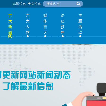
高级检索
全文检索
吉
吉
媒
讲
主
大
大
体
座
题
新
人
吉
预
活
闻
物
大
告
动