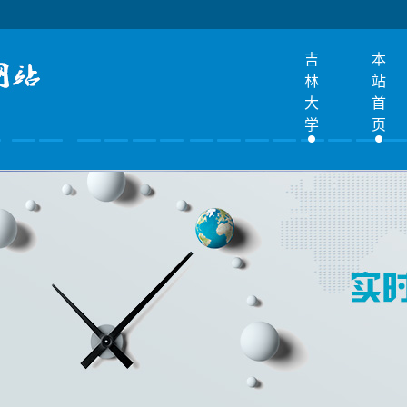
吉
本
林
站
大
首
学
页