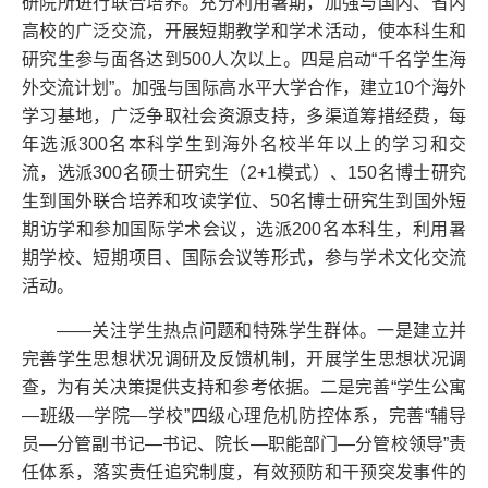
研院所进行联合培养。充分利用暑期，加强与国内、省内
高校的广泛交流，开展短期教学和学术活动，使本科生和
研究生参与面各达到500人次以上。四是启动“千名学生海
外交流计划”。加强与国际高水平大学合作，建立10个海外
学习基地，广泛争取社会资源支持，多渠道筹措经费，每
年选派300名本科学生到海外名校半年以上的学习和交
流，选派300名硕士研究生（2+1模式）、150名博士研究
生到国外联合培养和攻读学位、50名博士研究生到国外短
期访学和参加国际学术会议，选派200名本科生，利用暑
期学校、短期项目、国际会议等形式，参与学术文化交流
活动。
——关注学生热点问题和特殊学生群体。一是建立并
完善学生思想状况调研及反馈机制，开展学生思想状况调
查，为有关决策提供支持和参考依据。二是完善“学生公寓
—班级—学院—学校”四级心理危机防控体系，完善“辅导
员—分管副书记—书记、院长—职能部门—分管校领导”责
任体系，落实责任追究制度，有效预防和干预突发事件的