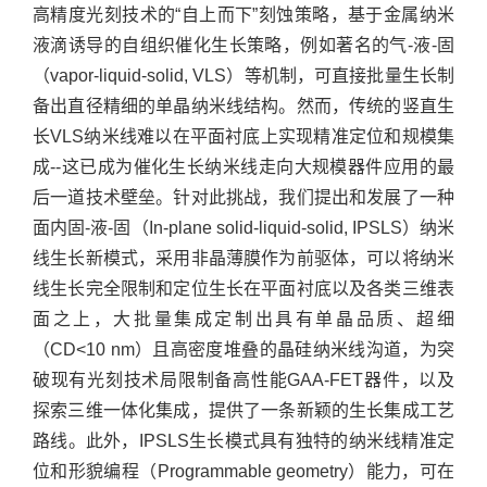
高精度光刻技术的“自上而下”刻蚀策略，基于金属纳米
液滴诱导的自组织催化生长策略，例如著名的气-液-固
（vapor-liquid-solid, VLS）等机制，可直接批量生长制
备出直径精细的单晶纳米线结构。然而，传统的竖直生
长VLS纳米线难以在平面衬底上实现精准定位和规模集
成--这已成为催化生长纳米线走向大规模器件应用的最
后一道技术壁垒。针对此挑战，我们提出和发展了一种
面内固-液-固（In-plane solid-liquid-solid, IPSLS）纳米
线生长新模式，采用非晶薄膜作为前驱体，可以将纳米
线生长完全限制和定位生长在平面衬底以及各类三维表
面之上，大批量集成定制出具有单晶品质、超细
（CD<10 nm）且高密度堆叠的晶硅纳米线沟道，为突
破现有光刻技术局限制备高性能GAA-FET器件，以及
探索三维一体化集成，提供了一条新颖的生长集成工艺
路线。此外，IPSLS生长模式具有独特的纳米线精准定
位和形貌编程（Programmable geometry）能力，可在