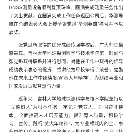
GNSS测量设备顺利登顶珠峰、圆满完成测量任务作出
了突出贡献。在圆满完成工作任务返回公司后，华测导
航在总结表彰大会上授予张党魁“华测英雄”称号并予以
嘉奖。
张党魁所取得的优异成绩传回学校后，广大师生倍
感鼓舞。吉林大学地球探测科学与技术学院第一时间与
张党魁取得联系并进行慰问，对他在工作中取得的优异
成绩表示衷心的祝贺，感谢他为母校争得了荣誉，勉励
他在未来工作中继续发扬“黄大年精神”，为测绘事业和
国家发展贡献智慧与力量。
近年来，吉林大学地球探测科学与技术学院坚持以
“立德树人”为根本任务，牢记为党育人、为国育才使
命，全面提高人才培养能力，提升育人质量，积极学
习、宣传、践行“黄大年精神”，为专业领域内的企、事
业单位和众多知名院校输送了大批优秀人才，得到了社