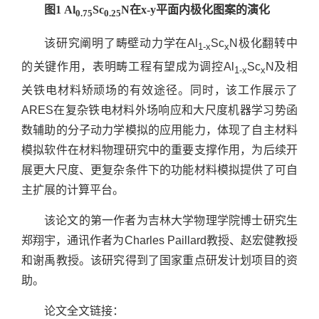
图1 Al
Sc
N在x-y平面内极化图案的演化
0.75
0.25
该研究阐明了畴壁动力学在Al
Sc
N极化翻转中
1-x
x
的关键作用，表明畴工程有望成为调控Al
Sc
N及相
1-x
x
关铁电材料矫顽场的有效途径。同时，该工作展示了
ARES在复杂铁电材料外场响应和大尺度机器学习势函
数辅助的分子动力学模拟的应用能力，体现了自主材料
模拟软件在材料物理研究中的重要支撑作用，为后续开
展更大尺度、更复杂条件下的功能材料模拟提供了可自
主扩展的计算平台。
该论文的第一作者为吉林大学物理学院博士研究生
郑翔宇，通讯作者为Charles Paillard教授、赵宏健教授
和谢禹教授。该研究得到了国家重点研发计划项目的资
助。
论文全文链接：