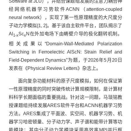
Software at JLU），并结合课题组发展的注意力耦合神
经网络机器学习势软件ACNN（attention-coupled
neural network），实现了第一性原理精度的大尺度分
子动力学模拟[1, 2]。基于该自主软件平台，团队揭示了
Al
Sc
N在外加电场下由畴壁介导的极化翻转机制。
1-x
x
相关成果以“Domain-Wall-Mediated Polarization
Switching in Ferroelectric AlScN: Strain Relief and
Field-Dependent Dynamics”为题，于2026年5月20日
发表在《Physical Review Letters》杂志上。
面向复杂功能材料的原子尺度模拟，如何在保证第
一性原理精度的同时突破传统计算规模限制，是计算材
料科学长期面临的重要挑战。针对这一问题，马琰铭教
授课题组持续发展ARES软件平台和ACNN机器学习势
方法。ARES集成了平面波、实空间、机器学习势、机
器学习哈密顿量、分子动力学、声子谱和能带计算等功
能模块；其中分子动力学模块采用高效率MPI并行框