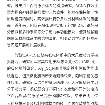
架，可支持上百万原子体系的模拟研究。ACNN作为注
意力耦合神经网络机器学习势软件，能够在保持第一性
原理精度的同时，高效描述复杂多组分材料体系的势能
面。近年来，团队在ARES中实现了外加电场、路径积
分模拟和多种系踪等分子动力学功能模块，使其能够面
向复杂材料体系中的结构演化、相变动力学和外场响应
等问题开展可扩展模拟。
为验证ARES在复杂铁电体系中的大尺度动力学模
拟能力，研究团队将其应用于Sc掺杂氮化铝（AlScN）
的极化翻转研究。Al
Sc
N兼具稳定铁电性和优异热
1-x
x
稳定性，但其极化翻转所需矫顽场较高，限制了相关器
件应用。研究团队结合密度泛函理论和大尺度机器学习
分子动力学，系统研究了不同 Sc 浓度和不同外加电场
下Al
Sc
N的原子尺度极化翻转过程。结果表明，过
1-x
x
大的晶格应变会抑制整体协同翻转，而预存畴壁能够释