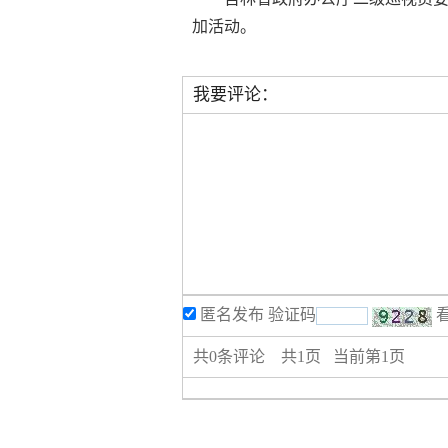
加活动。
我要评论：
匿名发布
验证码
共
0
条评论 共
1
页 当前第
1
页