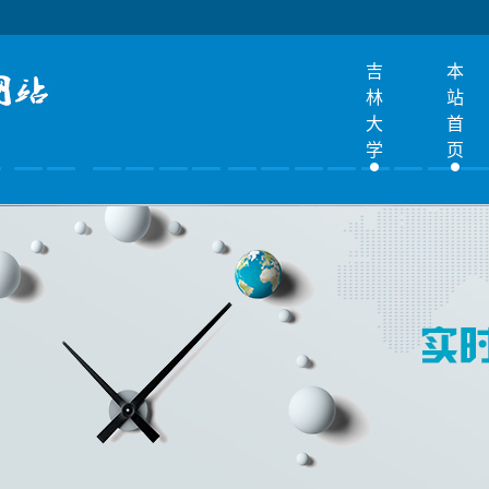
吉
本
林
站
大
首
学
页