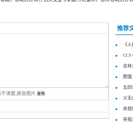
推荐
《人
CCS
吉林
图强
五四
看不清楚,换张图片
义无
央视
央视