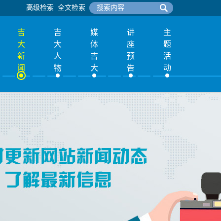
高级检索
全文检索
吉
吉
媒
讲
主
大
大
体
座
题
新
人
吉
预
活
闻
物
大
告
动