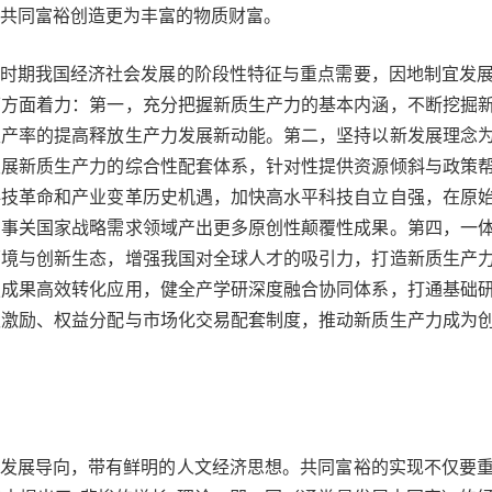
共同富裕创造更为丰富的物质财富。
”时期我国经济社会发展的阶段性特征与重点需要，因地制宜发
下方面着力：第一，充分把握新质生产力的基本内涵，不断挖掘
生产率的提高释放生产力发展新动能。第二，坚持以新发展理念
发展新质生产力的综合性配套体系，针对性提供资源倾斜与政策
科技革命和产业变革历史机遇，加快高水平科技自立自强，在原
在事关国家战略需求领域产出更多原创性颠覆性成果。第四，一
环境与创新生态，增强我国对全球人才的吸引力，打造新质生产
技成果高效转化应用，健全产学研深度融合协同体系，打通基础
权激励、权益分配与市场化交易配套制度，推动新质生产力成为
的发展导向，带有鲜明的人文经济思想。共同富裕的实现不仅要