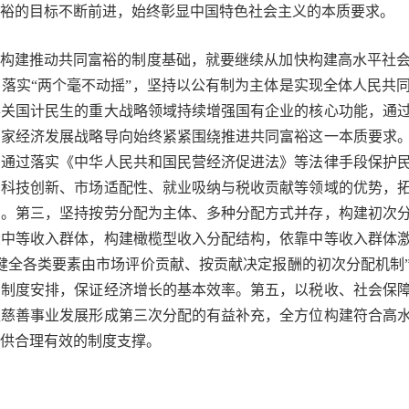
裕的目标不断前进，始终彰显中国特色社会主义的本质要求。
度构建推动共同富裕的制度基础，就要继续从加快构建高水平社
落实“两个毫不动摇”，坚持以公有制为主体是实现全体人民共
事关国计民生的重大战略领域持续增强国有企业的核心功能，通
国家经济发展战略导向始终紧紧围绕推进共同富裕这一本质要求
，通过落实《中华人民共和国民营经济促进法》等法律手段保护
在科技创新、市场适配性、就业吸纳与税收贡献等领域的优势，
础。第三，坚持按劳分配为主体、多种分配方式并存，构建初次
大中等收入群体，构建橄榄型收入分配结构，依靠中等收入群体
健全各类要素由市场评价贡献、按贡献决定报酬的初次分配机制
与制度安排，保证经济增长的基本效率。第五，以税收、社会保
益慈善事业发展形成第三次分配的有益补充，全方位构建符合高
供合理有效的制度支撑。