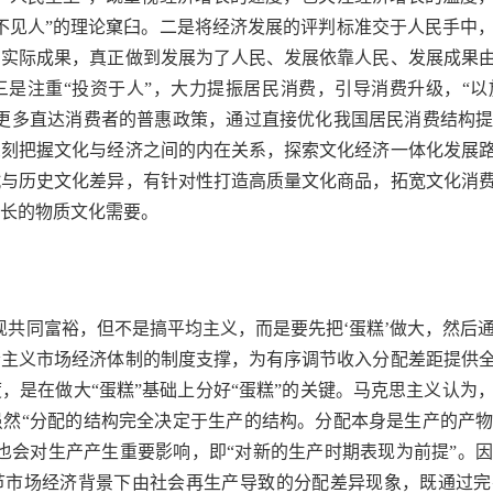
不见人”的理论窠臼。二是将经济发展的评判标准交于人民手中
的实际成果，真正做到发展为了人民、发展依靠人民、发展成果
三是注重“投资于人”，大力提振居民消费，引导消费升级，“
施更多直达消费者的普惠政策，通过直接优化我国居民消费结构
深刻把握文化与经济之间的内在关系，探索文化经济一体化发展
赋与历史文化差异，有针对性打造高质量文化商品，拓宽文化消
长的物质文化需要。
现共同富裕，但不是搞平均主义，而是要先把‘蛋糕’做大，然后通
会主义市场经济体制的制度支撑，为有序调节收入分配差距提供
，是在做大“蛋糕”基础上分好“蛋糕”的关键。马克思主义认为
虽然“分配的结构完全决定于生产的结构。分配本身是生产的产
也会对生产产生重要影响，即“对新的生产时期表现为前提”。
节市场经济背景下由社会再生产导致的分配差异现象，既通过完