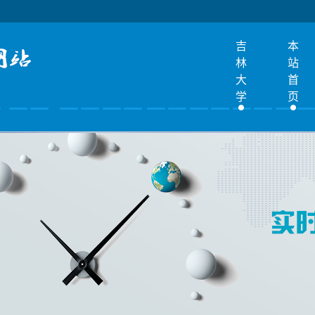
吉
本
林
站
大
首
学
页