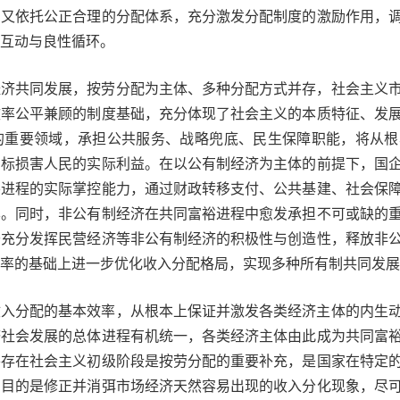
，又依托公正合理的分配体系，充分激发分配制度的激励作用，
互动与良性循环。
经济共同发展，按劳分配为主体、多种分配方式并存，社会主义
效率公平兼顾的制度基础，充分体现了社会主义的本质特征、发
的重要领域，承担公共服务、战略兜底、民生保障职能，将从根
目标损害人民的实际利益。在以公有制经济为主体的前提下，国
裕进程的实际掌控能力，通过财政转移支付、公共基建、社会保
样。同时，非公有制经济在共同富裕进程中愈发承担不可或缺的
于充分发挥民营经济等非公有制经济的积极性与创造性，释放非
率的基础上进一步优化收入分配格局，实现多种所有制共同发展
收入分配的基本效率，从根本上保证并激发各类经济主体的内生
济社会发展的总体进程有机统一，各类经济主体由此成为共同富
并存在社会主义初级阶段是按劳分配的重要补充，是国家在特定
，目的是修正并消弭市场经济天然容易出现的收入分化现象，尽