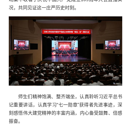
况，共同见证这一庄严历史时刻。
师生们精神饱满、整齐端坐，认真聆听习近平总书
记重要讲话，认真学习“七一勋章”获得者先进事迹，深
刻感悟伟大建党精神的丰富内涵，内心备受鼓舞、倍感
振奋。