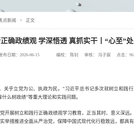
焦点新闻
> 正文
正确政绩观 学深悟透 真抓实干丨“心至”
发布日期：
2026-06-15
编校： 陈钊 审核： 冯子宸 点击：
96
题，关乎立党为公、执政为民。”习近平总书记多次就树立和践
靠什么树政绩”等重大理论和实践问题。
全党开展树立和践行正确政绩观学习教育，正当其时、意义深远
更实举措推进全面从严治党，保障中国式现代化行稳致远，都具有