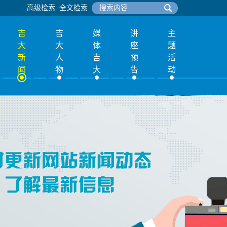
高级检索
全文检索
吉
吉
媒
讲
主
大
大
体
座
题
新
人
吉
预
活
闻
物
大
告
动