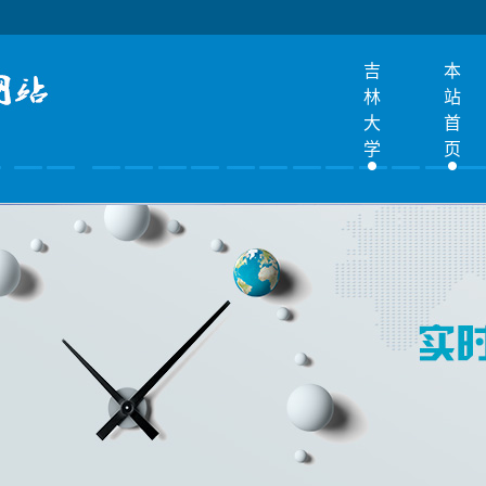
吉
本
林
站
大
首
学
页