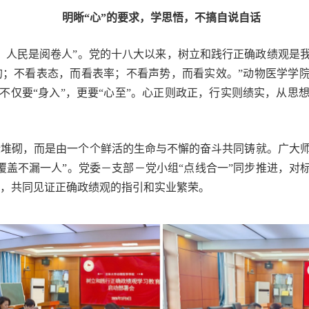
明晰“心”的要求，学思悟，不搞自说自话
，人民是阅卷人”。党的十八大以来，树立和践行正确政绩观是我
；不看表态，而看表率；不看声势，而看实效。”动物医学学院
教育不仅要“身入”，更要“心至”。心正则政正，行实则绩实，从
标堆砌，而是由一个个鲜活的生命与不懈的奋斗共同铸就。广大
覆盖不漏一人”。党委－支部－党小组“点线合一”同步推进，对
，共同见证正确政绩观的指引和实业繁荣。