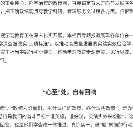
才的重要使命，办学治校的政绩观，直接锚定育人方向与发展底
绩，把正确政绩观贯穿教学科研、管理服务全过程各方面。归根
绩观学习教育正在深入扎实开展。本栏目专题报道展现各单位在
学深查准改实‘三项标准’，以推动高质量发展的实绩实效检验学
在实干担当中践行初心使命，推动学习教育走深走实、见行见效
气。
“心至”处，自有回响
绩”。“政绩为谁而树、树什么样的政绩、靠什么树政绩”，是
期待是我们的奋斗目标”“谁英雄，谁好汉，实绩实效来检验”，
回答，也是他们学查改一体推进，真抓实干，破“题”向前的行动