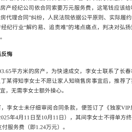
，房产经纪公司依合同索要万元服务费，这笔钱应该
IP房代理合同”纠纷，人民法院依据公平原则、实际履
经纪行业“解约易、追责难”的堵点痛点，判决对弘
。
后反悔
03.65平方米的房产，为快速成交，李女士联系了长
员丁某得知李女士不愿让家人知晓售房事宜后，推荐了
宜，无需李女士额外操心。
，李女士未仔细审阅合同条款，便签订了《独家VI
2025年4月11日至10月11日），其间李女士不得单
付服务费（即1.24万元）。