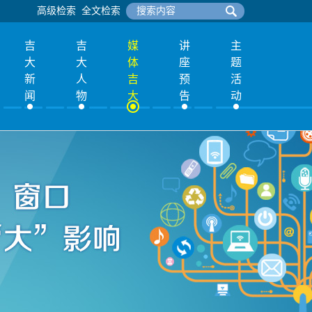
高级检索
全文检索
吉
吉
媒
讲
主
大
大
体
座
题
新
人
吉
预
活
闻
物
大
告
动