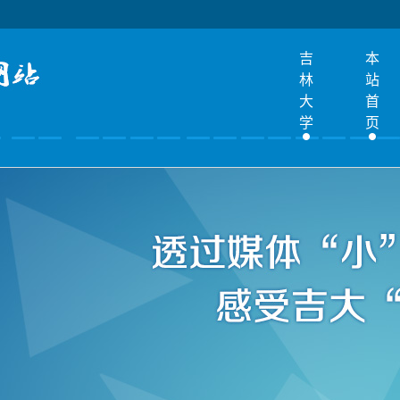
吉
本
林
站
大
首
学
页