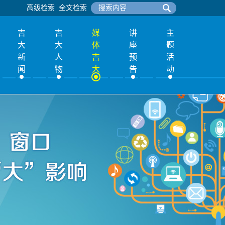
高级检索
全文检索
吉
吉
媒
讲
主
大
大
体
座
题
新
人
吉
预
活
闻
物
大
告
动