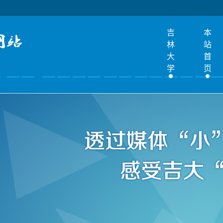
吉
本
林
站
大
首
学
页