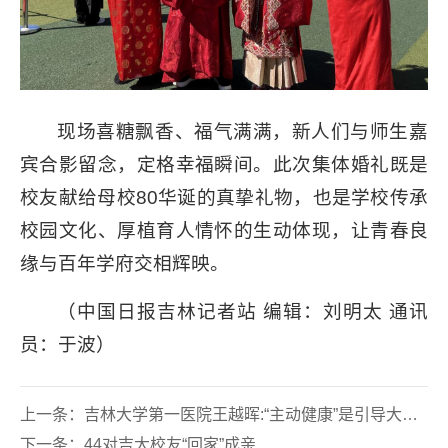
现场喜糖飘香、福气满满，新人们与师生嘉
宾合影留念，定格幸福瞬间。此次集体婚礼既是
校友献给母校80华诞的真挚礼物，也是学校传承
校园文化、厚植育人情怀的生动体现，让青春良
缘与百年学府交相辉映。
（中国日报吉林记者站 编辑：刘明太 通讯
员：于波）
上一条：
吉林大学第一医院王越晖:“主动健康”是引导大家转变健康观念
下一条：
44对吉大校友“回家”成亲