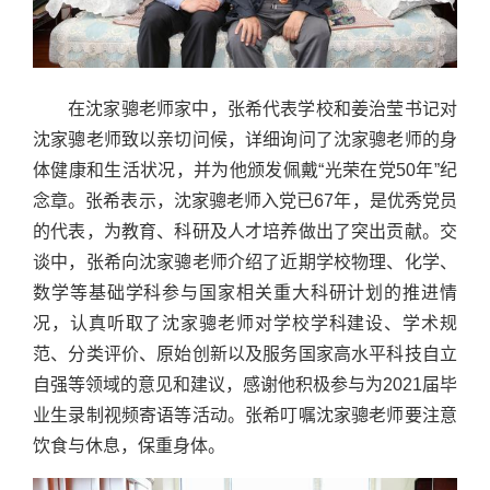
在沈家骢老师家中，张希代表学校和姜治莹书记对
沈家骢老师致以亲切问候，详细询问了沈家骢老师的身
体健康和生活状况，并为他颁发佩戴“光荣在党50年”纪
念章。张希表示，沈家骢老师入党已67年，是优秀党员
的代表，为教育、科研及人才培养做出了突出贡献。交
谈中，张希向沈家骢老师介绍了近期学校物理、化学、
数学等基础学科参与国家相关重大科研计划的推进情
况，认真听取了沈家骢老师对学校学科建设、学术规
范、分类评价、原始创新以及服务国家高水平科技自立
自强等领域的意见和建议，感谢他积极参与为2021届毕
业生录制视频寄语等活动。张希叮嘱沈家骢老师要注意
饮食与休息，保重身体。