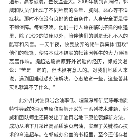
遍布，高寒缺氧，昼夜温差大。2009年初到青海时，郭
威和队员们出现了不同程度的头晕、胸闷、恶心等不适
症状。那时不仅没有良好的住宿条件，人身安全更是得
不到保障。每到夜晚，他们一行人睡在临时搭建的帐篷
里，除了冰冷的铁床以外，陪伴他们的则是无孔不入的
酷寒和风雪。一天半夜，牧民放养的牦牛群集体“围攻”
他们的帐篷，使得本就不结实的帐篷因牦牛的大力顶撞
轰轰作响。提起这段高原野外试验的经历，郭威笑着
说：“苦是一定的，但也挺有意思的。对我们地质人来
说，遇到困难就想办法解决，心态放宽一些，这些苦其
实也就算不了什么。”
此外,针对油页岩含油率低、埋藏深和矿层薄等地质
特性导致的油页岩原位裂解开采等一系列技术难题，郭
威和团队师生还研发出了油页岩地下原位裂解新方法，
成功从地下开采出高品质油页岩油，实现了关键核心技
术的弯道超车。在郭威办公室的书柜里，至今还储存着