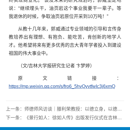
终实现商业化。”谈及未来的研究规划时，郭威坚定地
说：“继续埋头干，油页岩这个事业我要干一辈子。等
我退休的时候，争取油页岩原位开采到10万吨！”
从教十几年来，郭威通过专业领域的引导和言传身
教培养出有理想、有抱负、能吃苦，肯创新的地学人
才。他希望将来有更多优秀的吉大青年学者投入到建设
祖国的伟大事业中。
（文/吉林大学报研究生记者 卞梦婷）
原文链接：
https://mp.weixin.qq.com/s/fro6_5hvQyvtfwIc3j6xmQ
上一条：
师德师风访谈｜滕利荣教授：以德立身，以德立学，以德施教，打造守正奉献的师德师风
下一条：
《景行如人：徐如人传》出版发行仪式在吉林大学举行