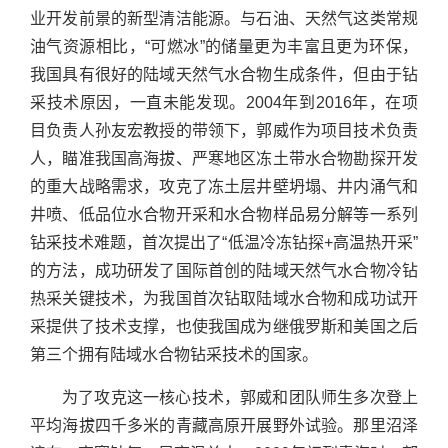
业开发前景的新型清洁能源。与石油、天然气这类常规
油气资源相比，“可燃冰”的储量更为丰富且更为环保，
我国具有很好的陆域天然气水合物生成条件，但由于钻
采技术原因，一直未能发现。2004年到2016年，在项
目负责人孙友宏教授的带领下，郭威作为项目技术负责
人，瞄准我国高海拔、严寒地区冻土带水合物勘探开发
的重大战略需求，攻克了冻土层井壁坍塌、井内涌气和
井喷、低品位水合物开采和水合物样品易分解等一系列
钻采技术难题，首次提出了“低温冷冻钻探+高温热开采”
的方法，成功研发了国际首创的陆域天然气水合物冷钻
热采关键技术，为我国首次钻取陆域水合物和成功试开
采提供了技术支撑，也使我国成为继俄罗斯和美国之后
第三个拥有陆域水合物钻采技术的国家。
为了攻克这一核心技术，郭威和团队师生多次登上
平均海拔四千多米的青藏高原开展野外试验。那里沼泽