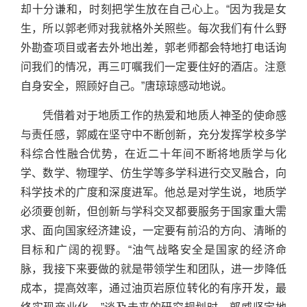
却十分谦和，时刻把学生放在自己心上。“因为我是女
生，所以郭老师对我就格外关照些。每次我们有什么野
外勘查项目或者去外地出差，郭老师都会特地打电话询
问我们的情况，再三叮嘱我们一定要住好的酒店。注意
自身安全，照顾好自己。”唐琼琼感动地说。
凭借着对于地质工作的热爱和地质人神圣的使命感
与责任感，郭威在坚守中不断创新，充分发挥学校多学
科综合性融合优势，在近二十年间不断将地质学与化
学、数学、物理学、仿生学等多学科进行交叉融合，向
科学技术的广度和深度进军。他总是对学生说，地质学
必须要创新，但创新与学科交叉都要服务于国家重大需
求、面向国家经济建设，一定要有前沿的方向、清晰的
目标和广阔的视野。“油气战略安全是国家的经济命
脉，我接下来要做的就是带领学生和团队，进一步降低
成本，提高效率，通过油页岩原位转化的有序开发，最