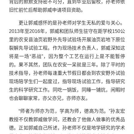
背后的默默支持密不可分，直到毕业后留校，孙老师依
旧忙前忙后帮助郭威申请项目资助。
更让郭威感怀的是孙老师对学生无私的爱与关心。
2013年至2016年，郭威和团队师生驻守在距学校150公
里的农安县油页岩野外先导试验场开展油页岩地下原位
裂解先导试验工程。作为现场技术负责人，郭威深知这
将是一场“恶战”，因为整个工艺在运行上是不能暂停
的。果不其然，团队在农安一呆就是三年。除了平时的
技术指导，孙老师每逢重大节假日都会到农安野外试验
现场陪学生们一起度过，指导现场试验工作，指导研究
生的科学研究工作。同吃一锅饭，同睡一铺炕，闲暇时
也会聊聊家常，亦父亦兄，亦师亦友。
“师者为师亦为范，学高为师，德高为范。”孙友宏
教授不仅教郭威做学问，还教会了他做人做事的优秀品
德。正如郭威自己所述，孙老师不仅是地学研究的学术