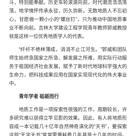
斗，特别能奉献。历史车轮滚滚向前，时代潮流浩浩荡
荡，地学情怀传承永驻，历久弥新。无数地质人不忘初
心，甘愿做一颗小小的“螺丝钉”，只为推动中国地质事
业不断向前。吉林大学建设工程学院青年教师郭威教授
就是这样一位优秀地质学人的代表。
“纤纤不绝林薄成，涓涓不止江河生。”郭威和团队
师生始终急国家之所急、解发展之所难，用实际行动服
务于祖国经济社会发展，赋予了新时代地球科学强大的
生命力，把科技成果应用在国家实现现代化的伟大事业
中。
青年学者 砥砺而行
地质工作是一项探索性很强的工作，周期较长，许
多研究难以获得立竿见影的效果。因此，有人将地质形
容成一本记载几十亿年自然神奇演化的“天书”，要探索
这部“无字天书”常常需要耗费几年甚是十几年的时间。