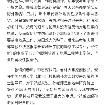
使得他从小就对地质工作情有独钟，幼年便与地学结下
不解之缘。郭威印象最深的是每年春天父亲都要随队去
野外勘探、钻井，那个年代野外地质勘探条件非常恶
劣，风餐露宿更是常态，等再次归来时已是东北的深秋
初冬时节。父母的艰辛与忙碌并没有浇灭他对地质学的
热爱，反而促使他在内心深处更加坚定地埋下了将来也
要从事地质工作，为国效力的种子。后来高考填志愿，
郭威毅然决然报考长春地质学院的勘察工程专业，经过
9年的专业学习，他顺利获得了地质工程博士学位，毕
业后留校任教至今。
教诲如春风，师恩深似海。吉林大学原副校长，现
任中国地质大学（北京）校长的孙友宏教授是郭威的博
士生导师，对于郭威来说，孙老师是他地学研究路上一
盏永不磨灭的明灯，“没有孙老师就没有我现在的一
切，师承孙老师是我这辈子最大的幸运。”郭威谈起孙
老师时眼含热泪。