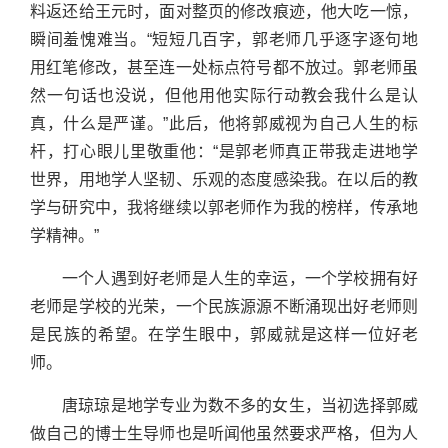
料返还给王元时，面对整页的修改痕迹，他大吃一惊，
瞬间羞愧难当。“短短几百字，郭老师几乎逐字逐句地
用红笔修改，甚至连一处标点符号都不放过。郭老师虽
然一句话也没说，但他用他实际行动教会我什么是认
真，什么是严谨。”此后，他将郭威视为自己人生的标
杆，打心眼儿里敬重他：“是郭老师真正带我走进地学
世界，用地学人坚韧、乐观的态度感染我。在以后的教
学与研究中，我将继续以郭老师作为我的榜样，传承地
学精神。”
一个人遇到好老师是人生的幸运，一个学校拥有好
老师是学校的光荣，一个民族源源不断涌现出好老师则
是民族的希望。在学生眼中，郭威就是这样一位好老
师。
唐琼琼是地学专业为数不多的女生，当初选择郭威
做自己的博士生导师也是听闻他虽然要求严格，但为人