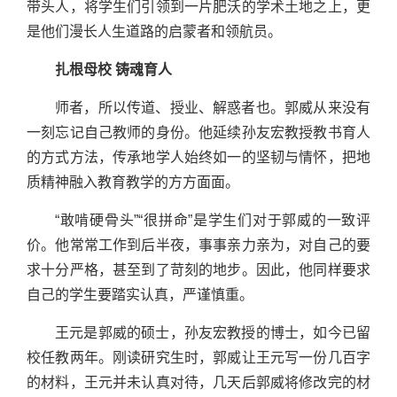
带头人，将学生们引领到一片肥沃的学术土地之上，更
是他们漫长人生道路的启蒙者和领航员。
扎根母校 铸魂育人
师者，所以传道、授业、解惑者也。郭威从来没有
一刻忘记自己教师的身份。他延续孙友宏教授教书育人
的方式方法，传承地学人始终如一的坚韧与情怀，把地
质精神融入教育教学的方方面面。
“敢啃硬骨头”“很拼命”是学生们对于郭威的一致评
价。他常常工作到后半夜，事事亲力亲为，对自己的要
求十分严格，甚至到了苛刻的地步。因此，他同样要求
自己的学生要踏实认真，严谨慎重。
王元是郭威的硕士，孙友宏教授的博士，如今已留
校任教两年。刚读研究生时，郭威让王元写一份几百字
的材料，王元并未认真对待，几天后郭威将修改完的材