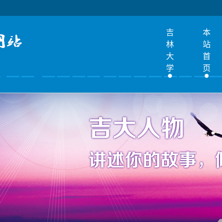
吉
本
林
站
大
首
学
页