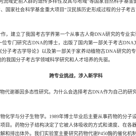
河流域史前人群的遗传多样性及其与地域”等国家自然科学基金
”、国家社会科学基金重大项目“汉民族历史形成过程的分子考古
授合作，建立了我国考古学界第一个从事古人骨DNA研究的专业
位专门研究古DNA的博士，出版了国内第一部关于考古DNA
《分子考古学导论》以及第一部关于家养动植物古DNA研究的
愧的我国分子考古学领域科学研究和人才培养的先驱。
跨专业挑战，涉入新学科
物代谢基因多态性研究。为什么会选择考古DNA作为自己的研
物化学与分子生物学。1989年博士毕业后主要从事药物的分子
关项目。药物分子结构决定了它被人体吸收的方式和速度、在各
解和排出体外。我们实验室主要研究药物代谢P450酶的催化机