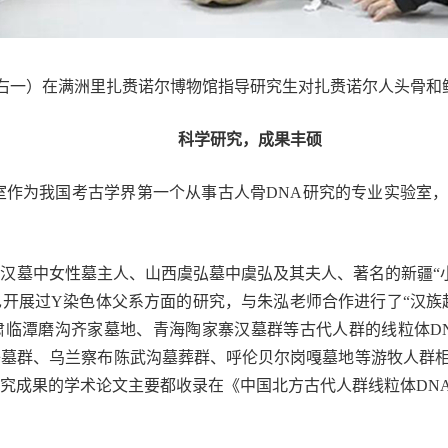
授（右一）在满洲里扎赉诺尔博物馆指导研究生对扎赉诺尔人头骨
科学研究，成果丰硕
室作为我国考古学界第一个从事古人骨DNA研究的专业实验室
汉墓中女性墓主人、山西虞弘墓中虞弘及其夫人、著名的新疆“小
开展过Y染色体父系方面的研究，与朱泓老师合作进行了“汉族
肃临潭磨沟齐家墓地、青海陶家寨汉墓群等古代人群的线粒体D
子墓群、乌兰察布陈武沟墓葬群、呼伦贝尔岗嘎墓地等游牧人群
究成果的学术论文主要都收录在《中国北方古代人群线粒体DN