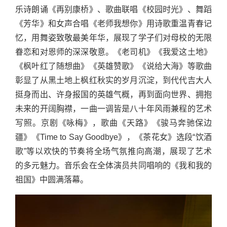
乐诗朗诵《再别康桥》、歌曲联唱《校园时光》、舞蹈
《芳华》和女声合唱《老师我想你》用诗歌重温青春记
忆，用舞姿致敬最美年华，展现了学子们对母校的无限
眷恋和对恩师的深深敬意。《老司机》《我爱这土地》
《枫叶红了随想曲》《英雄赞歌》《说给大海》等歌曲
彰显了从黑土地上枫红秋实的岁月沉淀，到代代吉大人
挺身而出、许身报国的英雄气概，再到面向世界、拥抱
未来的开阔胸襟，一曲一调皆是八十年风雨兼程的艺术
写照。京剧《咏梅》，歌曲《天路》《骏马奔驰保边
疆》《Time to Say Goodbye》，《茶花女》选段“饮酒
歌”等以欢快的节奏将全场气氛推向高潮，展现了艺术
的多元魅力。音乐会在全体演员共同唱响的《我和我的
祖国》中圆满落幕。