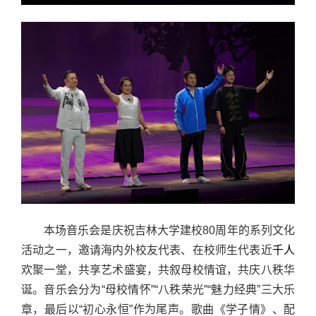
本场音乐会是庆祝吉林大学建校80周年的系列文化
活动之一，邀请海内外校友代表、在校师生代表
近
千人
欢聚一堂，共享艺术盛宴，共叙母校情谊，共庆八秩华
诞。音乐会分为“母校情怀”“八秩荣光”“魅力经典”三大乐
章，最后以“初心永恒”作为尾声。歌曲《学子情》、配