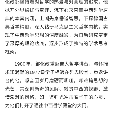
化政都坚持着对哲学的热爱与对真理的追求。他
抛开外界纷扰与牵绊，沉下心来直面中西哲学原
典的本真内涵，上溯先秦儒道智慧，下探德国古
典哲学精髓，深入钻研马克思主义哲学内核，实
现了中西哲学思想的深度融通，为日后研究奠定
了深厚的理论功底，逐步形成了独特的学术思考
框架。
1980年，邹化政重返吉大哲学讲台，与怀揣
求知渴望的1977级学子相遇在哲思殿堂。重返讲
台的他，嗓音因岁月磨砺而嘶哑，却难掩思想的
光芒，其深刻新奇的见解、融贯中西的视野、激
情澎湃的风格，如一道强光冲击着学子的心灵，
为他们打开了通往中西哲学殿堂的大门。