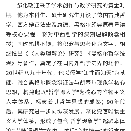
邹化政迎来了学术创作与教学研究的黄金时
期。他为本科生、硕士研究生开设了德国古典哲
学、西方辩证法史及康德、黑格尔经典原著导读
等核心课程，将对中西哲学的深刻理解倾囊相
授；同时笔耕不辍，将积淀与思考化为文字，相
继推出《〈人类理解论〉研究》《黑格尔哲学统
观》等著作，奠定了在国内外哲学史界的地位。
20世纪八九十年代，他以儒学“知性而知天”为基
础，融合黑格尔概念辩证法与胡塞尔现象学核心
思想，构建起以“哲学即人学”为核心的唯物主义
人学体系，标志着其哲学思想的成熟；90年代
后，其研究进一步向纵深发展，深化完善唯物主
义人学体系，形成了包含“哲学现象学”“超验本体
论”“范畴逻辑学”在内、体现“心物统一”的新本体