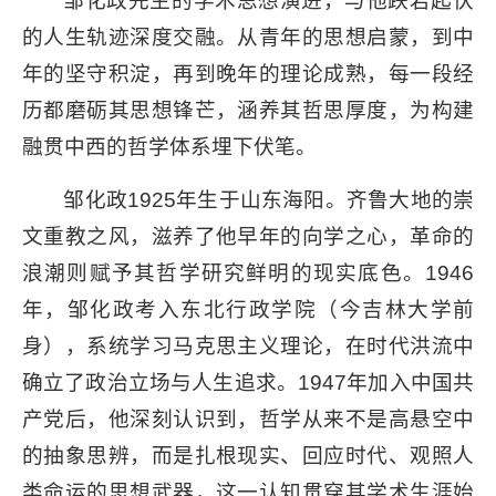
邹化政先生的学术思想演进，与他跌宕起伏
的人生轨迹深度交融。从青年的思想启蒙，到中
年的坚守积淀，再到晚年的理论成熟，每一段经
历都磨砺其思想锋芒，涵养其哲思厚度，为构建
融贯中西的哲学体系埋下伏笔。
邹化政1925年生于山东海阳。齐鲁大地的崇
文重教之风，滋养了他早年的向学之心，革命的
浪潮则赋予其哲学研究鲜明的现实底色。1946
年，邹化政考入东北行政学院（今吉林大学前
身），系统学习马克思主义理论，在时代洪流中
确立了政治立场与人生追求。1947年加入中国共
产党后，他深刻认识到，哲学从来不是高悬空中
的抽象思辨，而是扎根现实、回应时代、观照人
类命运的思想武器，这一认知贯穿其学术生涯始