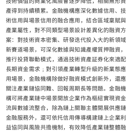
技術價值的商業化風險會逐步降低，相關無形資
產得到持續積累。金融機構應深化數據信用、技
術信用與場景信用的融合應用，結合區域稟賦與
產業屬性，對不同類型場景設計差異化的融資方
案：對技術資本密集、研發迭代投入大的新領域
新賽道場景，可深化數據與知識產權質押融資，
推行投貸聯動模式，通過技術資產証券化來適配
長期資金需求﹔對引領產業轉型升級的新業態應
用場景，金融機構除做好融資模式創新外，還應
關注產業鏈協同難、回報周期長等問題。金融機
構可將產業鏈中場景開放企業作為樞紐實現資金
流與數據流整合，除為鏈上關聯主體開展供應鏈
金融服務外，還可依托信用傳導構建鏈上企業利
益協同與風險共擔機制，有效降低產業鏈整體融