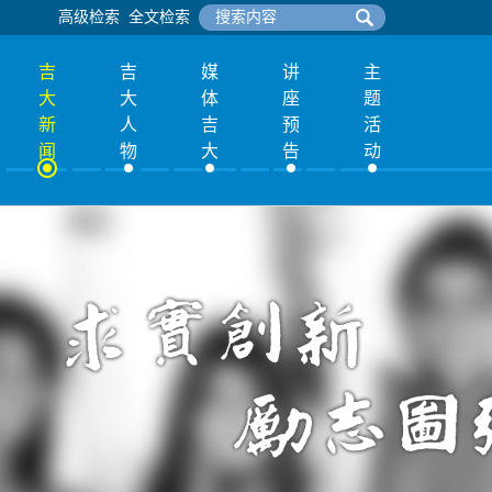
高级检索
全文检索
吉
吉
媒
讲
主
大
大
体
座
题
新
人
吉
预
活
闻
物
大
告
动