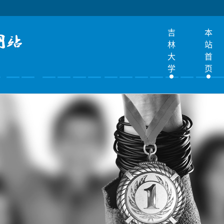
吉
本
林
站
大
首
学
页