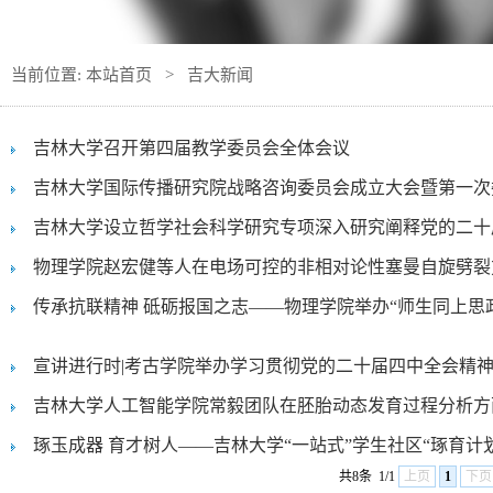
当前位置:
本站首页
>
吉大新闻
吉林大学召开第四届教学委员会全体会议
吉林大学国际传播研究院战略咨询委员会成立大会暨第一次委员
吉林大学设立哲学社会科学研究专项深入研究阐释党的二十届四
物理学院赵宏健等人在电场可控的非相对论性塞曼自旋劈裂方面
传承抗联精神 砥砺报国之志——物理学院举办“师生同上思政课
宣讲进行时|考古学院举办学习贯彻党的二十届四中全会精
吉林大学人工智能学院常毅团队在胚胎动态发育过程分析方面取
琢玉成器 育才树人——吉林大学“一站式”学生社区“琢育计划.
共8条
1/1
上页
1
下页