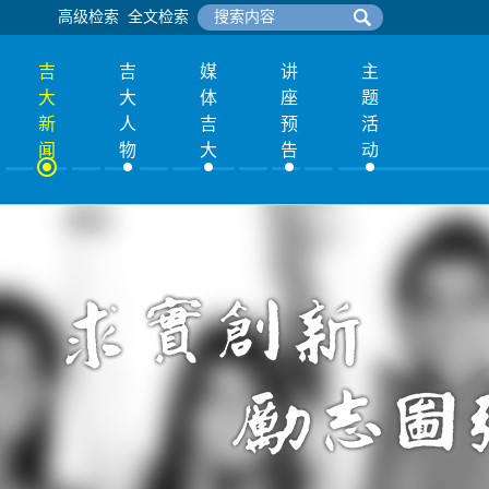
高级检索
全文检索
吉
吉
媒
讲
主
大
大
体
座
题
新
人
吉
预
活
闻
物
大
告
动