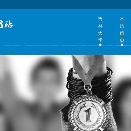
吉
本
林
站
大
首
学
页