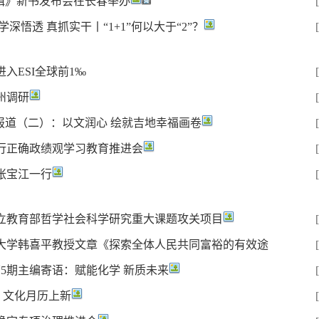
逻辑》新书发布会在长春举办
深悟透 真抓实干丨“1+1”何以大于“2”？
入ESI全球前1‰
州调研
报道（二）：以文润心 绘就吉地幸福画卷
行正确政绩观学习教育推进会
张宝江一行
立教育部哲学社会科学研究重大课题攻关项目
大学韩喜平教授文章《探索全体人民共同富裕的有效途
2026年第5期主编寄语：赋能化学 新质未来
月，文化月历上新