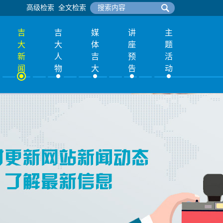
高级检索
全文检索
吉
吉
媒
讲
主
大
大
体
座
题
新
人
吉
预
活
闻
物
大
告
动