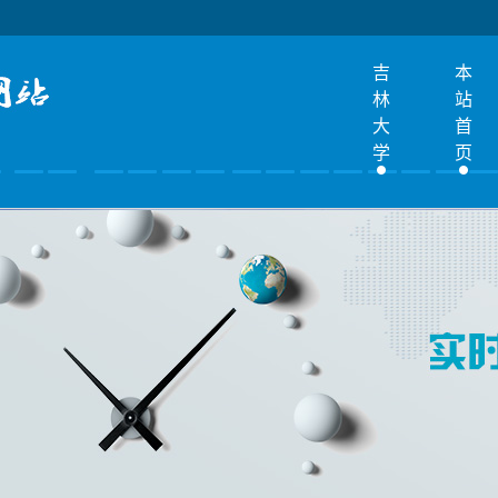
吉
本
林
站
大
首
学
页