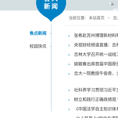
新闻
当前位置:
本站首页
>
吉
焦点新闻
张希赴苏州博理新材料
央视财经频道直播：吉林
校园快讯
技艺之美
吉林大学召开统一战线
姚毓春出席首届中国原
吉大一院教授牛俊奇、
社科界学习贯彻习近平
韩喜平参会
树立和践行正确政绩观 
《中国法学自主知识体