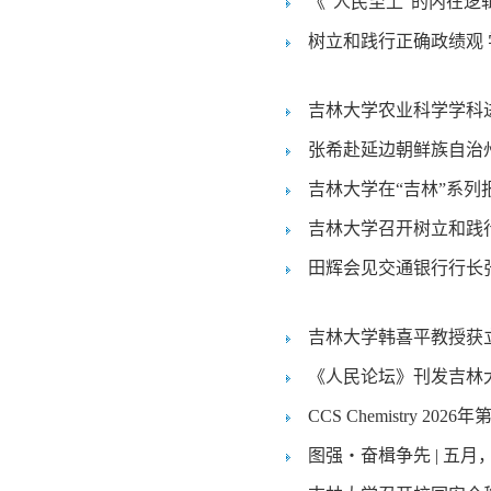
授领衔编写
《“人民至上”的内在
树立和践行正确政绩观 学
吉林大学农业科学学科进
张希赴延边朝鲜族自治
吉林大学在“吉林”系列
吉林大学召开树立和践
田辉会见交通银行行长
吉林大学韩喜平教授获
《人民论坛》刊发吉林
径》
CCS Chemistry 
图强・奋楫争先 | 五